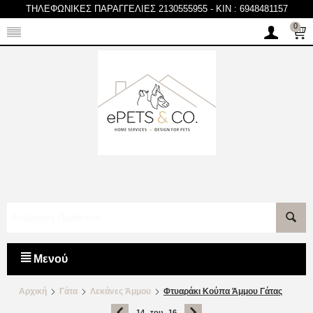
ΤΗΛΕΦΩΝΙΚΕΣ ΠΑΡΑΓΓΕΛΙΕΣ 2130555955
-
KIN : 6948481157
0
Μενού
Αρχική
Γάτα
Λεκάνες Άμμου
Φτυαράκι Κούπα Άμμου Γάτας
14
του
16