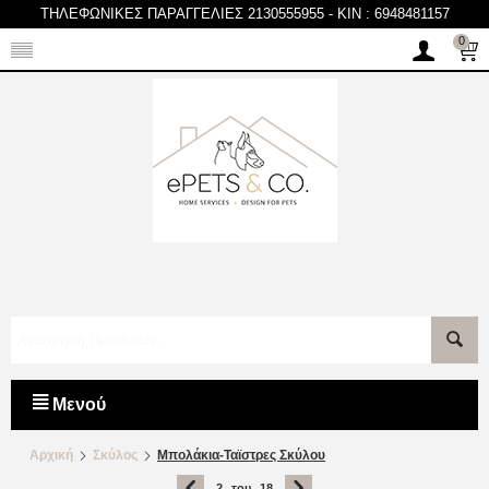
ΤΗΛΕΦΩΝΙΚΕΣ ΠΑΡΑΓΓΕΛΙΕΣ 2130555955
-
KIN : 6948481157
0
Μενού
Αρχική
Σκύλος
Μπολάκια-Ταϊστρες Σκύλου
2
του
18