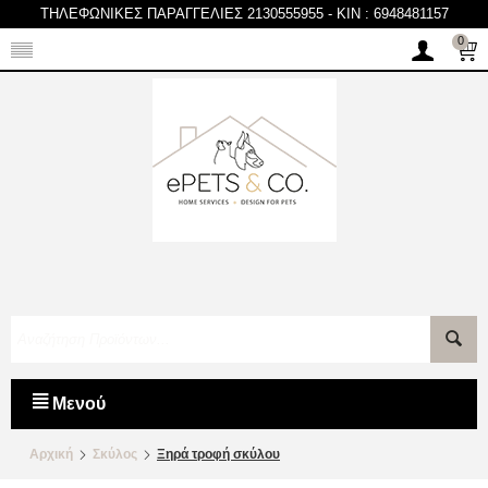
ΤΗΛΕΦΩΝΙΚΕΣ ΠΑΡΑΓΓΕΛΙΕΣ 2130555955
-
KIN : 6948481157
0
Μενού
Αρχική
Σκύλος
Ξηρά τροφή σκύλου