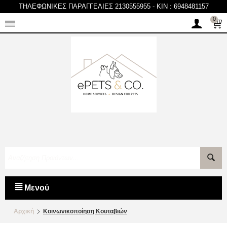
ΤΗΛΕΦΩΝΙΚΕΣ ΠΑΡΑΓΓΕΛΙΕΣ 2130555955
-
KIN : 6948481157
0
Μενού
Αρχική
Κοινωνικοποίηση Κουταβιών