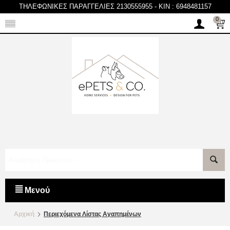
ΤΗΛΕΦΩΝΙΚΕΣ ΠΑΡΑΓΓΕΛΙΕΣ 2130555955
-
KIN : 6948481157
0
Μενού
Αρχική
Περιεχόμενα Λίστας Αγαπημένων