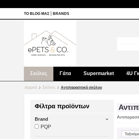
ΤΟ BLOG ΜΑΣ
BRANDS
Σκύλος
Γάτα
Supermarket
4U Γι
Αρχική
Σκύλος
Αντιπαρασιτικά σκύλου
Φίλτρα προϊόντων
Αντιπ
Αντιπαρασιτ
Brand
PQP
Ταξινόμι