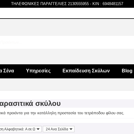
ΤΗΛΕΦΩΝΙΚΕΣ ΠΑΡΑΓΓΕΛΙΕΣ 2130555955
-
KIN : 6948481157
α Σένα
Υπηρεσίες
Εκπαίδευση Σκύλων
Blog
αρασιτικά σκύλου
ικά προιόντα για την κατάλληλη προστασία του τετράποδου φίλου σας.
ση Αλφαβητικά: A σε Ω
24 Ανα Σελίδα