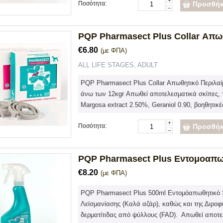
+
Ποσότητα:
Προσθήκ
−
PQP Pharmasect Plus Collar Απωθ
€
6.80
(με ΦΠΑ)
ALL LIFE STAGES, ADULT
PQP Pharmasect Plus Collar Απωθητικό Περιλαί
άνω των 12κgr Απωθεί αποτελεσματικά σκίπες, 
Margosa extract 2.50%, Geraniol 0.90, βοηθητικέ
+
Ποσότητα:
Προσθήκ
−
PQP Pharmasect Plus Εντομοαπωθ
€
8.20
(με ΦΠΑ)
PQP Pharmasect Plus 500ml Εντομόαπωθητικό S
Λεϊσμανίασης (Καλά αζάρ), καθώς και της Διροφ
δερματίτιδας από ψύλλους (FAD). Απωθεί αποτελ