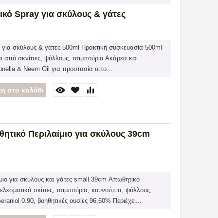
κό Spray για σκύλους & γάτες
 για σκύλους & γάτες 500ml Πρακτική συσκευασία 500ml
ι από σκνίπες, ψύλλους, τσιμπούρια Ακάρεα και
onella & Neem Oil για προστασία απο...
η στο καλάθι
ητικό Περιλαίμιο για σκύλους 39cm
μιο για σκύλους και γάτες small 39cm Απωθητικό
τελεσματικά σκίπες, τσιμπούρια, κουνούπια, ψύλλους,
aniol 0.90, βοηθητικές ουσίες 96,60% Περιέχει...