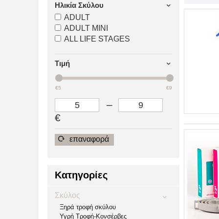
Ηλικία Σκύλου
ADULT
ADULT MINI
ALL LIFE STAGES
Τιμή
€5
€9
–
€
επαναφορά
Κατηγορίες
Σκύλος
Ξηρά τροφή σκύλου
Υγρή Τροφή-Κονσέρβες