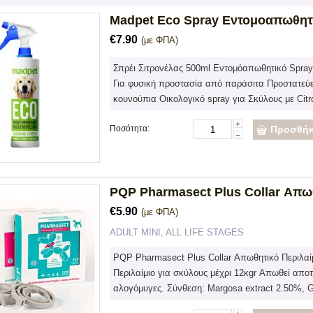
Madpet Eco Spray Εντομοαπωθητι
€
7.90
(με ΦΠΑ)
Σπρέι Σιτρονέλας 500ml Εντομόαπωθητικό Spray
Για φυσική προστασία από παράσιτα Προστατεύε
κουνούπια Οικολογικό spray για Σκύλους με Citr
+
Ποσότητα:
Προσθήκ
−
PQP Pharmasect Plus Collar Απωθ
€
5.90
(με ΦΠΑ)
ADULT MINI, ALL LIFE STAGES
PQP Pharmasect Plus Collar Απωθητικό Περιλαί
Περιλαίμιο για σκύλους μέχρι 12κgr Απωθεί απο
αλογόμυγες. Σύνθεση: Margosa extract 2.50%, Ger