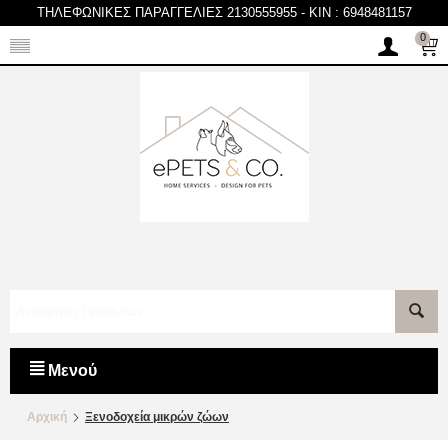
ΤΗΛΕΦΩΝΙΚΕΣ ΠΑΡΑΓΓΕΛΙΕΣ 2130555955
-
KIN : 6948481157
0
Μενού
Αρχική
Ξενοδοχεία μικρών ζώων