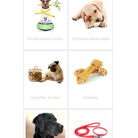
Κλινική Δίαιτα Σκύλου
Προϊόντα για κουτάβια
Λιχουδιές Σκύλου
Κόκκαλα