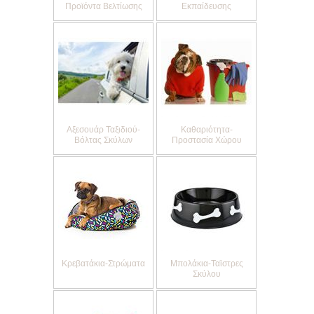
Προϊόντα Βελτίωσης
Εκπαίδευσης
Αξεσουάρ Ταξιδιού-
Καθαριότητα-
Βόλτας Σκύλων
Προστασία Χώρου
Κρεβατάκια-Στρώματα
Μπολάκια-Ταϊστρες
Σκύλου