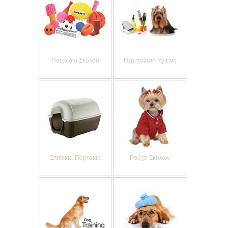
Παιχνίδια Σκύλου
Περιποίηση-Υγιεινή
Σπιτάκια-Πορτάκια
Ρούχα Σκύλων