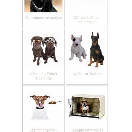
Αντιπαρασιτικά σκύλου
Οδηγοί-Κολάρα-
Σαμαράκια
Αξεσουάρ-Ειδικά
Αγάλματα Σκύλων
Προϊόντα
Συμπληρώματα -
Κλουβιά Μεταφοράς