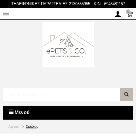
ΤΗΛΕΦΩΝΙΚΕΣ ΠΑΡΑΓΓΕΛΙΕΣ 2130555955
-
KIN : 6948481157
0
Μενού
Αρχική
Σκύλος