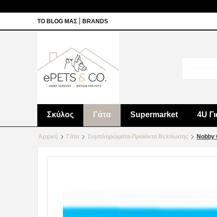
ΤΟ BLOG ΜΑΣ
BRANDS
Σκύλος
Γάτα
Supermarket
4U Γι
Αρχική
Γάτα
Συμπληρώματα-Προϊόντα Βελτίωσης
Nobby 