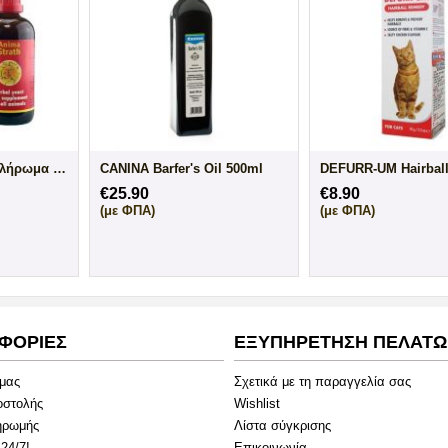
Anima Strath Συμπλήρωμα Διατροφής για Σκύ...
CANINA Barfer's Oil 500ml
€
25.90
€
8.90
(με ΦΠΑ)
(με ΦΠΑ)
ΦΟΡΙΕΣ
ΕΞΥΠΗΡΕΤΗΣΗ ΠΕΛΑΤ
 μας
Σχετικά με τη παραγγελία σας
οστολής
Wishlist
ηρωμής
Λίστα σύγκρισης
24/7!
Επικοινωνία