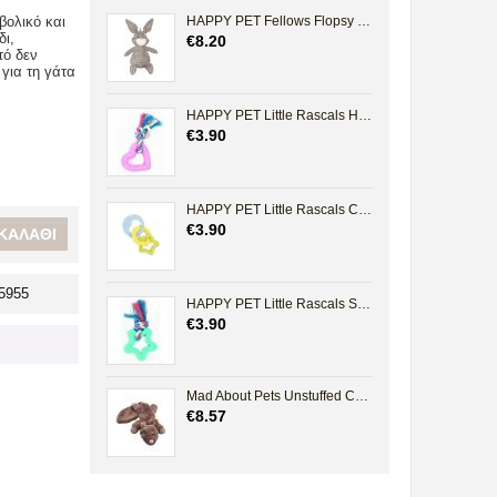
βολικό και
HAPPY PET Fellows Flopsy Small
δι,
€
8.20
τό δεν
 για τη γάτα
HAPPY PET Little Rascals Heart Teether
€
3.90
HAPPY PET Little Rascals Chew Chain
€
3.90
ΚΑΛΆΘΙ
5955
HAPPY PET Little Rascals Star Teether
€
3.90
Mad About Pets Unstuffed Chipmunk
€
8.57