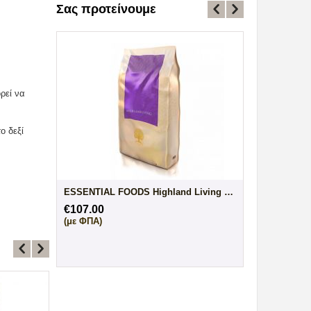
Σας προτείνουμε
€
37.00
(με ΦΠΑ)
ρεί να
ο δεξί
Connoly's Red Mills Leader Senior Chicken...
ESSENTIAL FOODS Highland Living Small Bre...
€
107.00
(με ΦΠΑ)
ESSENTIAL FOODS The Mobility Blend 0.5l
Madpet Λάδι Σολομού