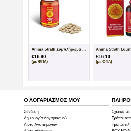
Anima Strath Συμπλήρωμα Διατροφής Tabs
€
16.90
€
16.10
(με ΦΠΑ)
(με ΦΠΑ)
Ο ΛΟΓΑΡΙΑΣΜΟΣ ΜΟΥ
ΠΛΗΡΟ
Σύνδεση
Σχετικά με
Δημιουργία Λογαριασμού
Τρόποι απ
Λίστα Αγαπημένων
Τρόποι πλ
Λίστα σύγκρισης
BOX NOW 