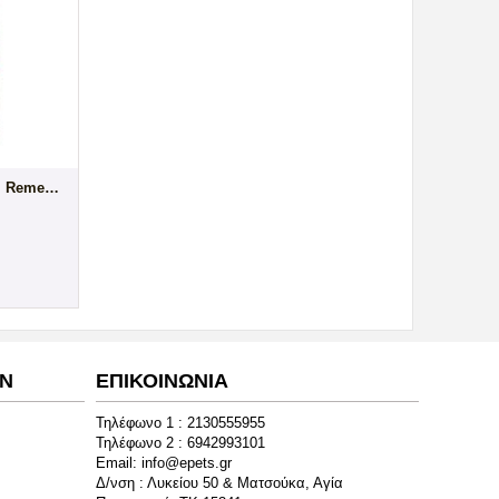
€
57.00
€
12.50
(με ΦΠΑ)
(με ΦΠΑ)
DEFURR-UM Hairball Remedy 70g
ΩΝ
ΕΠΙΚΟΙΝΩΝΙΑ
Τηλέφωνο 1 :
2130555955
Τηλέφωνο 2 :
6942993101
Email:
info@epets.gr
Δ/νση : Λυκείου 50 & Ματσούκα, Αγία