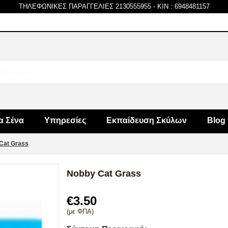
ΤΗΛΕΦΩΝΙΚΕΣ ΠΑΡΑΓΓΕΛΙΕΣ 2130555955
-
KIN : 6948481157
α Σένα
Υπηρεσίες
Εκπαίδευση Σκύλων
Blog
Cat Grass
Nobby Cat Grass
€
3.50
(με ΦΠΑ)