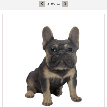
2
του
11