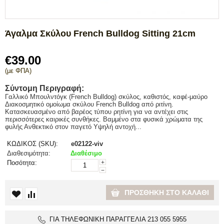
Άγαλμα Σκύλου French Bulldog Sitting 21cm
€
39.00
(με ΦΠΑ)
Σύντομη Περιγραφή:
Γαλλικό Μπουλντόγκ (French Bulldog) σκύλος, καθιστός, καφέ-μαύρο
Διακοσμητικό ομοίωμα σκύλου French Bulldog από ριτίνη.
Κατασκευασμένο από βαρέος τύπου ρητίνη για να αντέχει στις
περισσότερες καιρικές συνθήκες. Βαμμένο στα φυσικά χρώματα της
φυλής Ανθεκτικό στον παγετό Υψηλή αντοχή...
ΚΩΔΙΚΟΣ (SKU):
e02122-viv
Διαθεσιμότητα:
Διαθέσιμο
Ποσότητα:
+
−
ΠΡΟΣΘΉΚΗ ΣΤΟ ΚΑΛΆΘΙ
ΓΙΑ ΤΗΛΕΦΩΝΙΚΗ ΠΑΡΑΓΓΕΛΙΑ 213 055 5955