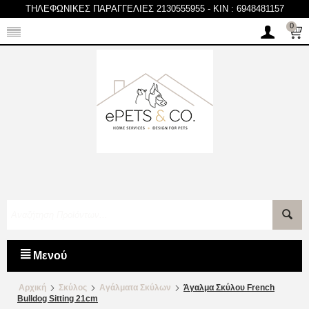
ΤΗΛΕΦΩΝΙΚΕΣ ΠΑΡΑΓΓΕΛΙΕΣ 2130555955
-
KIN : 6948481157
0
Μενού
Αρχική
Σκύλος
Αγάλματα Σκύλων
Άγαλμα Σκύλου French
Bulldog Sitting 21cm