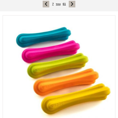
7
του
61