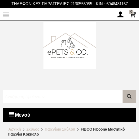
ΤΗΛΕΦΩΝΙΚΕΣ ΠΑΡΑΓΓΕΛΙΕΣ 2130555955
-
KIN : 6948481157
0
Μενού
Αρχική
Σκύλος
Παιχνίδια Σκύλου
FIBOO Fiboone Μασητικό
Παιχνίδι Κόκκαλο